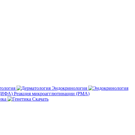
тология
Эндокринология
Реакция микроагглютинации (РМА)
ика
Скачать