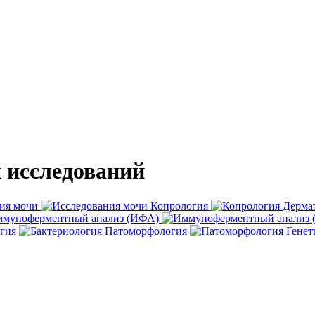
х
исследований
ия мочи
Копрология
Дерма
муноферментный анализ (ИФА)
гия
Патоморфология
Генет