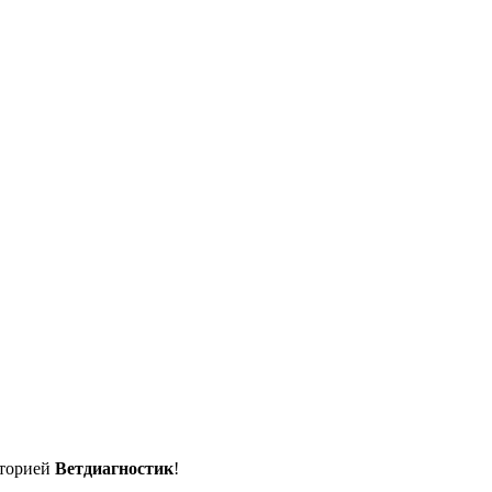
аторией
Ветдиагностик
!